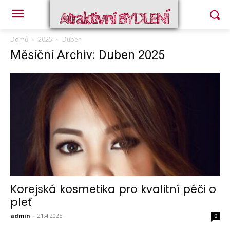
Atraktivní BYDLENÍ
Domů
2025
Duben
Měsíční Archiv: Duben 2025
Korejská kosmetika pro kvalitní péči o
pleť
admin
-
21.4.2025
0