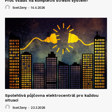
Proč vsadit na kompletní střešní systém?
SvetZeny
-
14.4.2026
Spolehlivá půjčovna elektrocentrál pro každou
situaci
SvetZeny
-
23.3.2026