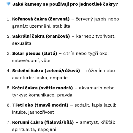
Jaké kameny se používají pro jednotlivé čakry?
Kořenová čakra (červená)
– červený jaspis nebo
granát: uzemnění, stabilita
Sakrální čakra (oranžová)
– karneol: tvořivost,
sexualita
Solar plexus (žlutá)
– citrín nebo tygří oko:
sebevědomí, vůle
Srdeční čakra (zelená/růžová)
– růženín nebo
avanturín: láska, empatie
Krční čakra (světle modrá)
– akvamarín nebo
tyrkys: komunikace, pravda
Třetí oko (tmavě modrá)
– sodalit, lapis lazuli:
intuice, jasnozřivost
Korunní čakra (fialová/bílá)
– ametyst, křišťál:
spiritualita, napojení