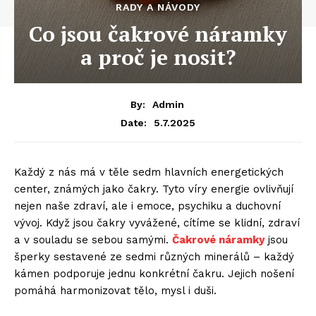
RADY A NÁVODY
Co jsou čakrové náramky
a proč je nosit?
By:
Admin
5.7.2025
Date:
Každý z nás má v těle sedm hlavních energetických
center, známých jako čakry. Tyto víry energie ovlivňují
nejen naše zdraví, ale i emoce, psychiku a duchovní
vývoj. Když jsou čakry vyvážené, cítíme se klidní, zdraví
a v souladu se sebou samými.
Čakrové náramky
jsou
šperky sestavené ze sedmi různých minerálů – každý
kámen podporuje jednu konkrétní čakru. Jejich nošení
pomáhá harmonizovat tělo, mysl i duši.