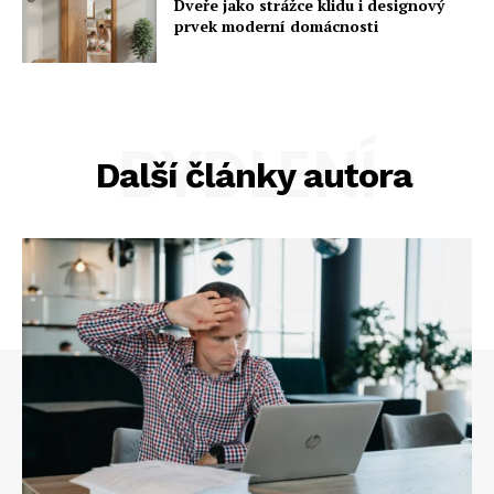
Dveře jako strážce klidu i designový
prvek moderní domácnosti
BYDLENÍ
Další články autora