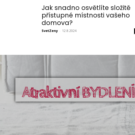
Jak snadno osvětlíte složitě
přístupné místnosti vašeho
domova?
SvetZeny
-
12.8.2024
Atraktivní BYDLENÍ