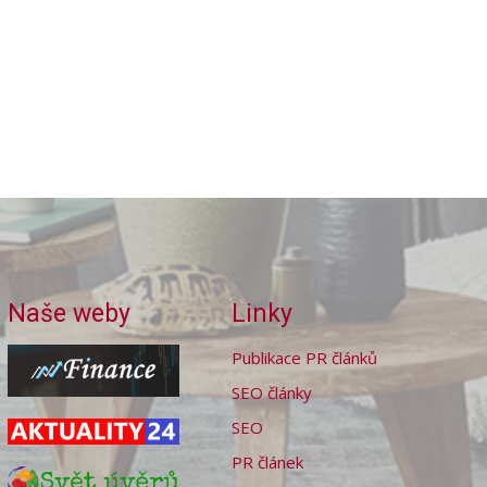
Naše weby
Linky
Publikace PR článků
SEO články
SEO
PR článek