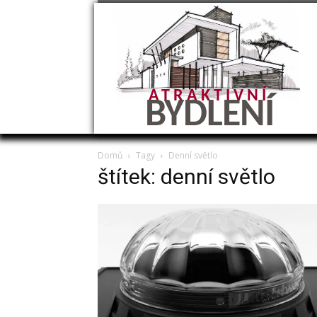
ATRAKTIVNÍ
BYDLENÍ
Domů
Tagy
Denní světlo
štítek: denní světlo