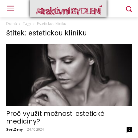
Atraktivní BYDLENÍ
Domů
Tagy
Estetickou kliniku
štítek: estetickou kliniku
Proč využít možnosti estetické
medicíny?
SvetZeny
-
24.10.2024
0