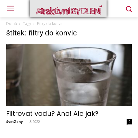
Atraktivní BYDLENÍ
Domů
Tagy
Filtry do konvic
štítek: filtry do konvic
Filtrovat vodu? Ano! Ale jak?
SvetZeny
-
1.3.2022
0