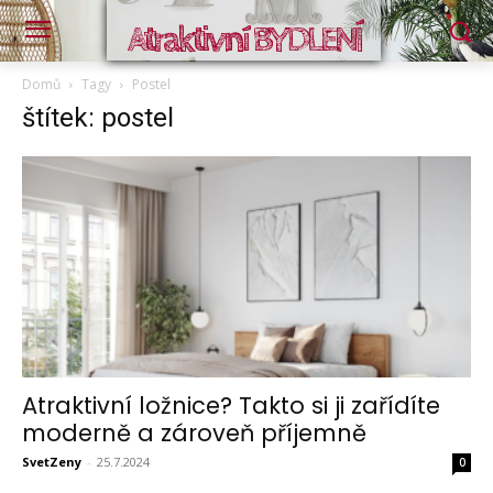
Atraktivní BYDLENÍ
Domů
Tagy
Postel
štítek: postel
Atraktivní ložnice? Takto si ji zařídíte
moderně a zároveň příjemně
SvetZeny
-
25.7.2024
0