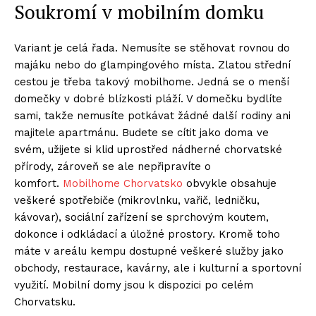
Soukromí v mobilním domku
Variant je celá řada. Nemusíte se stěhovat rovnou do
majáku nebo do glampingového místa. Zlatou střední
cestou je třeba takový mobilhome. Jedná se o menší
domečky v dobré blízkosti pláží. V domečku bydlíte
sami, takže nemusíte potkávat žádné další rodiny ani
majitele apartmánu. Budete se cítit jako doma ve
svém, užijete si klid uprostřed nádherné chorvatské
přírody, zároveň se ale nepřipravíte o
komfort.
Mobilhome Chorvatsko
obvykle obsahuje
veškeré spotřebiče (mikrovlnku, vařič, ledničku,
kávovar), sociální zařízení se sprchovým koutem,
dokonce i odkládací a úložné prostory. Kromě toho
máte v areálu kempu dostupné veškeré služby jako
obchody, restaurace, kavárny, ale i kulturní a sportovní
využití. Mobilní domy jsou k dispozici po celém
Chorvatsku.