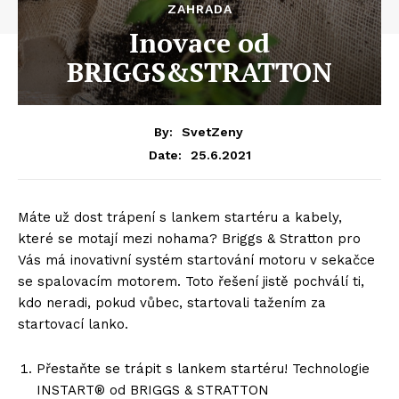
ZAHRADA
Inovace od
BRIGGS&STRATTON
By:
SvetZeny
25.6.2021
Date:
Máte už dost trápení s lankem startéru a kabely,
které se motají mezi nohama? Briggs & Stratton pro
Vás má inovativní systém startování motoru v sekačce
se spalovacím motorem. Toto řešení jistě pochválí ti,
kdo neradi, pokud vůbec, startovali tažením za
startovací lanko.
Přestaňte se trápit s lankem startéru! Technologie
INSTART® od BRIGGS & STRATTON