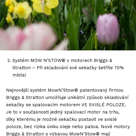
Systém MOW N’STOW® v motorech Briggs &
Stratton – Při skladování své sekačky šetříte 70%
místa!
Nejnovější systém MowN’Stow® patentovaný firmou
Briggs & Stratton umožňuje unikátní způsob skladování
sekačky se spalovacím motorem VE SVISLÉ POLOZE.
Je to v současnosti jediný spalovací motor na trhu,
díky kterému je možné sekačku postavit ve svislé
poloze, bez rizika úniku oleje nebo paliva. Nové motory
Briggs & Stratton s výbavou MowN’Stow® mají