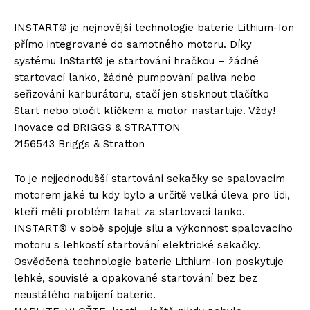
INSTART® je nejnovější technologie baterie Lithium-Ion
přímo integrované do samotného motoru. Díky
systému InStart® je startování hračkou – žádné
startovací lanko, žádné pumpování paliva nebo
seřizování karburátoru, stačí jen stisknout tlačítko
Start nebo otočit klíčkem a motor nastartuje. Vždy!
Inovace od BRIGGS & STRATTON
2156543 Briggs & Stratton
To je nejjednodušší startování sekačky se spalovacím
motorem jaké tu kdy bylo a určitě velká úleva pro lidi,
kteří měli problém tahat za startovací lanko.
INSTART® v sobě spojuje sílu a výkonnost spalovacího
motoru s lehkostí startování elektrické sekačky.
Osvědčená technologie baterie Lithium-Ion poskytuje
lehké, souvislé a opakované startování bez bez
neustálého nabíjení baterie.