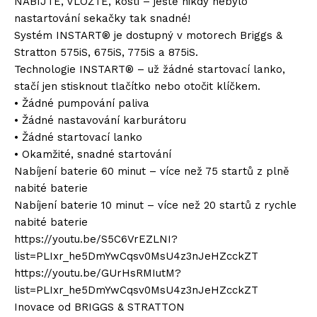
NABIJTE, VLOŽTE, kosti – ještě nikdy nebylo
nastartování sekačky tak snadné!
Systém INSTART® je dostupný v motorech Briggs &
Stratton 575iS, 675iS, 775iS a 875iS.
Technologie INSTART® – už žádné startovací lanko,
stačí jen stisknout tlačítko nebo otočit klíčkem.
• Žádné pumpování paliva
• Žádné nastavování karburátoru
• Žádné startovací lanko
• Okamžité, snadné startování
Nabíjení baterie 60 minut – více než 75 startů z plně
nabité baterie
Nabíjení baterie 10 minut – více než 20 startů z rychle
nabité baterie
https://youtu.be/S5C6VrEZLNI?
list=PLIxr_he5DmYwCqsv0MsU4z3nJeHZcckZT
https://youtu.be/GUrHsRMIutM?
list=PLIxr_he5DmYwCqsv0MsU4z3nJeHZcckZT
Inovace od BRIGGS & STRATTON