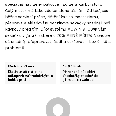
speciálně navrženy palivové nádrže a karburátory.
Celý motor má také zdokonalené těsnění. Od teď jsou
běžné servisní práce, čištění žacího mechanismu,
přeprava a skladování benzínové sekačky snadněji než
kdykoliv před tím. Díky systému MOW N’STOW® vám
sekačka v garáži zabere o 70% MÉNĚ MÍSTA! Navíc se
dá snadněji přepravovat, čistit a udržovat – bez úniků a
problémů.
Předchozí článek
Další článek
Ušetřete až tisíce na
Přirozeně působící
nákupech zahradnických a
chodníčky vhodné do
hobby potřeb
přírodních zahrad