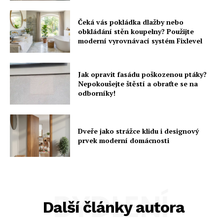
Čeká vás pokládka dlažby nebo
obkládání stěn koupelny? Použijte
moderní vyrovnávací systém Fixlevel
Jak opravit fasádu poškozenou ptáky?
Nepokoušejte štěstí a obraťte se na
odborníky!
Dveře jako strážce klidu i designový
prvek moderní domácnosti
BYDLENÍ
Další články autora