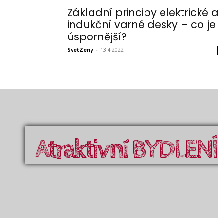
Základní principy elektrické 
indukční varné desky – co je
úspornější?
SvetZeny
-
13.4.2022
Atraktivní BYDLENÍ