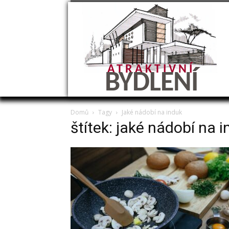
ATRAKTIVNÍ
BYDLENÍ
Domů
Tagy
Jaké nádobí na induk
štítek: jaké nádobí na 